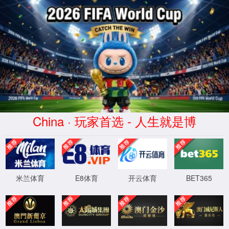
2026世界杯(World Cup)官方网
址-Official website
您访问路径含有非法字符，防注入系统提醒您
请勿尝试非法操作！
返回首页
程序版本：3.2.11-20250416
XML 地图