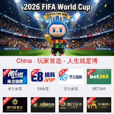
2026世界杯(World Cup)官方网
址-Official website
本站点设置了不允许MJ12bot内核浏览器访问,
请使用其它版本IE、火狐、谷歌等，国产浏览
器请使用极速模式！
返回首页
程序版本：3.2.11-20250416