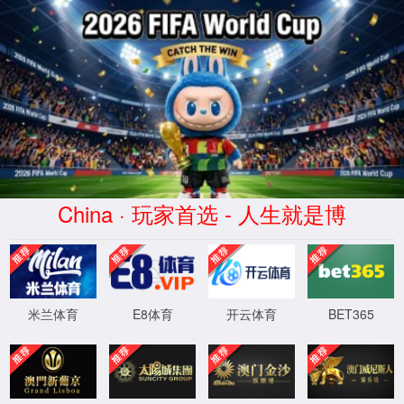
2026世界杯(World Cup)官方网
址-Official website
本站点设置了不允许MJ12bot内核浏览器访问,
请使用其它版本IE、火狐、谷歌等，国产浏览
器请使用极速模式！
返回首页
程序版本：3.2.11-20250416