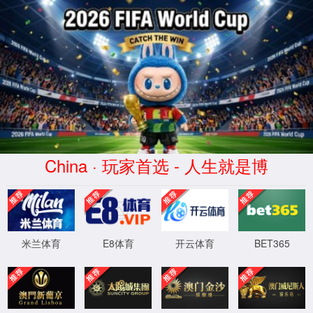
2026世界杯(World Cup)官方网
址-Official website
本站点设置了不允许MJ12bot内核浏览器访问,
请使用其它版本IE、火狐、谷歌等，国产浏览
器请使用极速模式！
返回首页
程序版本：3.2.11-20250416